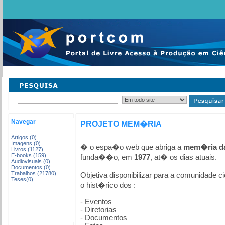
Navegar
PROJETO MEM�RIA
Artigos (0)
Imagens (0)
� o espa�o web que abriga a
mem�ria da
Livros (1127)
E-books (159)
funda��o, em
1977
, at� os dias atuais.
Audiovisuais (0)
Documentos (0)
Trabalhos (21780)
Objetiva disponibilizar para a comunidade ci
Teses(0)
o hist�rico dos :
- Eventos
- Diretorias
- Documentos