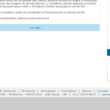
stre está com um grande viés cultural, destaca-se entre os artigos a construção
avés das imagens do período Barroco, o Jornalismo Literário aplicado ao Cinema
a lançando bases sobre o Jornalismo Literário avançado no século XXI.
é gratuito e pode ser visualizado no Portal Inovcom ou através do link:
/revistas/index.php/inovcom/issue/current
ver mais...