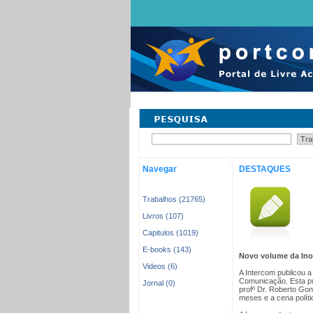
Navegar
DESTAQUES
Trabalhos (21765)
Livros (107)
Capitulos (1019)
E-books (143)
Novo volume da Inov
Videos (6)
A Intercom publicou a
Comunicação. Esta pu
Jornal (0)
profº Dr. Roberto Gon
meses e a cena polític