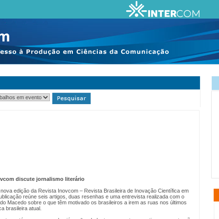
com discute jornalismo literário
 nova edição da Revista Inovcom – Revista Brasileira de Inovação Científica em
blicação reúne seis artigos, duas resenhas e uma entrevista realizada com o
do Macedo sobre o que têm motivado os brasileiros a irem as ruas nos últimos
a brasileira atual.