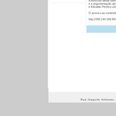
A Inovcom deste seme
e a argumentação atr
e Edvaldo Pereira Lim
O acesso ao conteúdo 
http://200.144.189.84